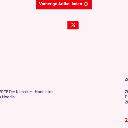
Vorherige Artikel laden
Z
E Der Klassiker - Hoodie im
Z
x Hoodie.
P
Z
2