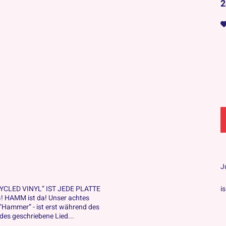
2
J
CYCLED VINYL” IST JEDE PLATTE
i
 HAMM ist da! Unser achtes
 “Hammer” - ist erst während des
des geschriebene Lied...