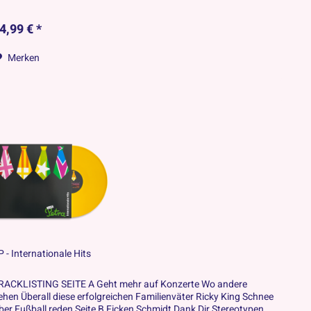
4,99 € *
Merken
P - Internationale Hits
RACKLISTING SEITE A Geht mehr auf Konzerte Wo andere
ehen Überall diese erfolgreichen Familienväter Ricky King Schnee
ber Fußball reden Seite B Ficken Schmidt Dank Dir Stereotypen