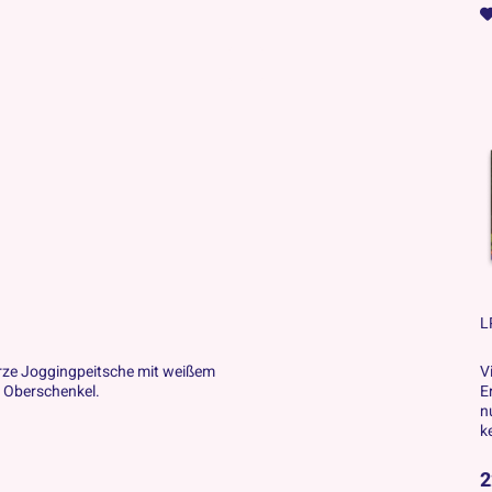
L
ze Joggingpeitsche mit weißem
V
 Oberschenkel.
E
n
k
2