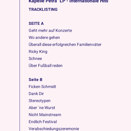
Kapelle Petra "LP - Internationale Hits"
TRACKLISTING
SEITE A
Geht mehr auf Konzerte
Wo andere gehen
Überall diese erfolgreichen Familienväter
Ricky King
Schnee
Über Fußball reden
Seite B
Ficken Schmidt
Dank Dir
Stereotypen
Aber ´ne Wurst
Nicht Mainstream
Endlich Festival
Verabschiedungszeremonie