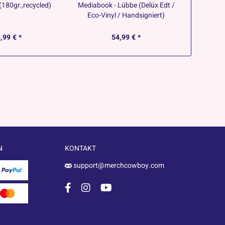
180gr.,recycled)
Mediabook - Lübbe (Delüx Edt /
Die Vi
Eco-Vinyl / Handsigniert)
,99 € *
54,99 € *
9
N
KONTAKT
support@merchcowboy.com