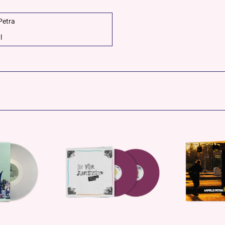
Petra
l