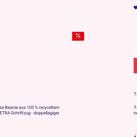
T
ze Beanie aus 100 % recyceltem
T
PETRA Schriftzug - doppellagiger
n