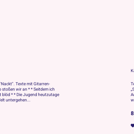
K
Nackt". Texte mit Gitarren-
T
o stoßen wir an * * Seitdem ich
„
t blöd * * Die Jugend heutzutage
A
elt untergehen...
w
8