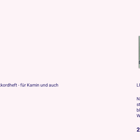
Akkordheft - für Kamin und auch
L
N
s
b
W
2