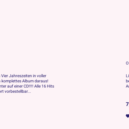
O
Vier Jahreszeiten in voller
L
n komplettes Album daraus!
b
er auf einer CD!!!! Alle 16 Hits
A
rt vorbestellbar...
7