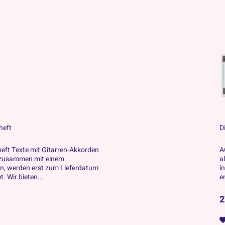
heft
D
heft Texte mit Gitarren-Akkorden
A
ie zusammen mit einem
a
den, werden erst zum Lieferdatum
i
. Wir bieten...
e
2