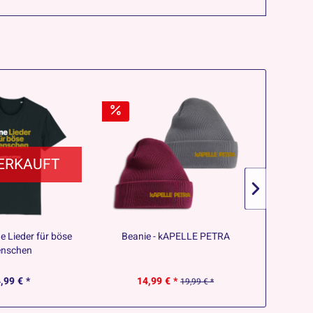
ERKAUFT
ne Lieder für böse
Beanie - kAPELLE PETRA
T-Shirt -
nschen
,99 € *
14,99 € *
19,99 € *