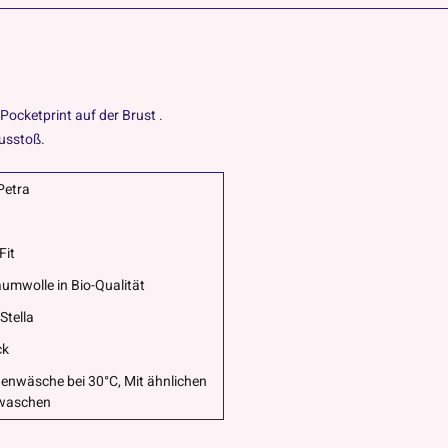
cketprint auf der Brust .
usstoß.
Petra
Fit
umwolle in Bio-Qualität
Stella
ck
enwäsche bei 30°C, Mit ähnlichen
waschen