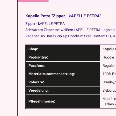
Kapelle Petra "Zipper - kAPELLE PETRA"
Zipper - kAPELLE PETRA
Schwarzes Zipper mit weißem kAPELLE PETRA-Logo als Po
Veganer Bio Unisex Zip-Up Hoodie mit reduziertem CO₂ A
Shop:
Kapelle 
Produkttyp:
Hoodie
Passform:
Regular 
Materialzusammensetzung:
100% Ba
Rohware:
Stanley/
Veredelung:
Siebdru
Maschin
Pflegehinweise:
Farben 