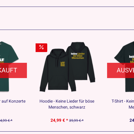
KAUFT
AUSV
r auf Konzerte
Hoodie - Keine Lieder für böse
T-Shirt - Kei
Menschen, schwarz
Me
24,99 € *
24
4,99 € *
39,99 € *