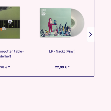
orgotten table -
LP - Nackt (Vinyl)
Zippe
ederheft
,98 € *
22,99 € *
29