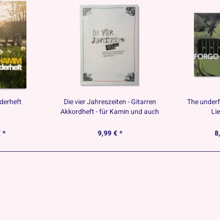
derheft
Die vier Jahreszeiten - Gitarren
The underf
Akkordheft - für Kamin und auch
Li
für Lagerfeuer
 *
9,99 € *
8